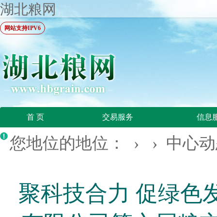
湖北粮网
网站支持IPV6
首 页
交易服务
信息
您地位的地位： › ›
中心动
聚科技合力 促绿色