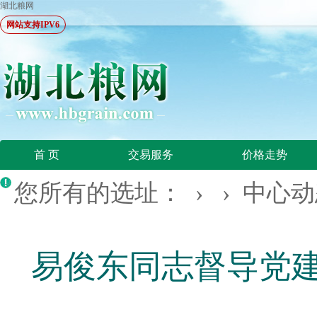
湖北粮网
网站支持IPV6
首 页
交易服务
价格走势
您所有的选址： › ›
中心动
易俊东同志督导党