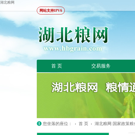
湖北粮网
网站支持IPV6
首 页
交易服务
您坐落的座位： ›
首 页
›
湖北粮网:国家政策粮